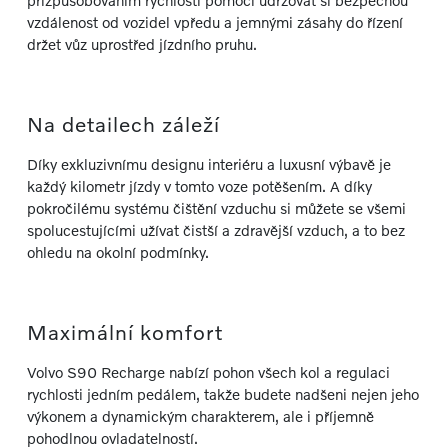
přizpůsobováním rychlosti pomoci udržovat si bezpečnou
vzdálenost od vozidel vpředu a jemnými zásahy do řízení
držet vůz uprostřed jízdního pruhu.
Na detailech záleží
Díky exkluzivnímu designu interiéru a luxusní výbavě je
každý kilometr jízdy v tomto voze potěšením. A díky
pokročilému systému čištění vzduchu si můžete se všemi
spolucestujícími užívat čistší a zdravější vzduch, a to bez
ohledu na okolní podmínky.
Maximální komfort
Volvo S90 Recharge nabízí pohon všech kol a regulaci
rychlosti jedním pedálem, takže budete nadšeni nejen jeho
výkonem a dynamickým charakterem, ale i příjemně
pohodlnou ovladatelností.