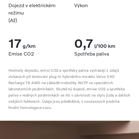
Dojezd v elektrickém
Výkon
režimu
(Až)
17
0,7
g/km
l/100 km
Emise CO2
Spotřeba paliva
Hodnoty dojezdu, emisí CO2 a spotřeby paliva vycházejí z údajů
získaných při testování plug-in hybridního modelu Volvo S90
Recharge T8 AWD na základě metodiky WLTP ve speciálních
laboratorních podmínkách. Skutečný dojezd, emise CO2 a spotřeba
paliva v reálných podmínkách se liší v závislosti na stylu jízdy a dalších
vnějších faktorech. Údaje jsou předběžné, v současnosti probíhá
finální homologace vozu.