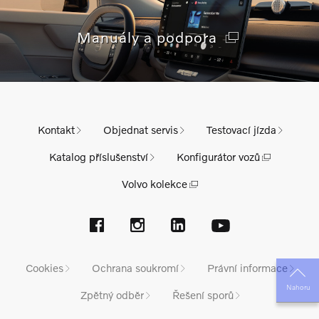
Manuály a podpora
Kontakt
Objednat servis
Testovací jízda
Katalog příslušenství
Konfigurátor vozů
Volvo kolekce
Cookies
Ochrana soukromí
Právní informace
Nahoru
Zpětný odběr
Řešení sporů