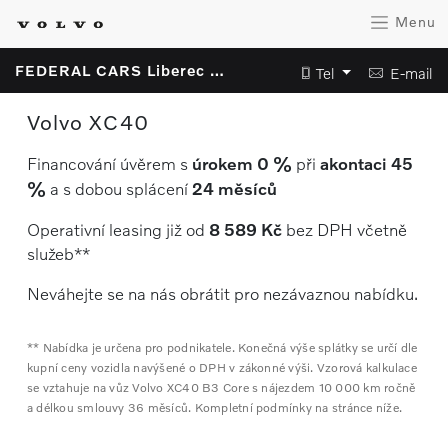
Menu
FEDERAL CARS Liberec s.r.o.
Tel
E-mail
Volvo XC40
Financování úvěrem s
úrokem 0 %
při
akontaci 45
%
a s dobou splácení
24 měsíců
Operativní leasing již od
8 589 Kč
bez DPH včetně
služeb**
Neváhejte se na nás obrátit pro nezávaznou nabídku.
** Nabídka je určena pro podnikatele. Konečná výše splátky se určí dle
kupní ceny vozidla navýšené o DPH v zákonné výši. Vzorová kalkulace
se vztahuje na vůz Volvo XC40 B3 Core s nájezdem 10 000 km ročně
a délkou smlouvy 36 měsíců. Kompletní podmínky na stránce níže.