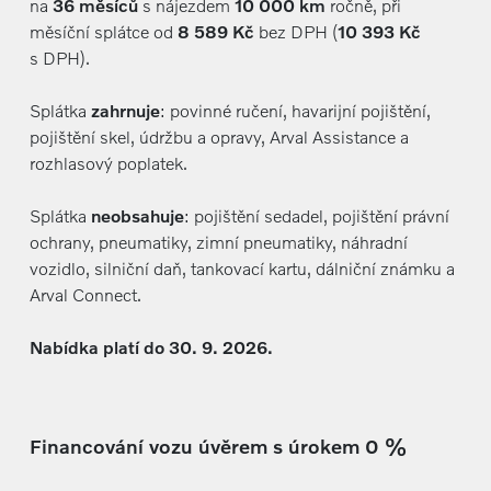
na
36 měsíců
s nájezdem
10 000 km
ročně, při
měsíční splátce od
8 589 Kč
bez DPH (
10 393 Kč
s DPH).
Splátka
zahrnuje
: povinné ručení, havarijní pojištění,
pojištění skel, údržbu a opravy, Arval Assistance a
rozhlasový poplatek.
Splátka
neobsahuje
: pojištění sedadel, pojištění právní
ochrany, pneumatiky, zimní pneumatiky, náhradní
vozidlo, silniční daň, tankovací kartu, dálniční známku a
Arval Connect.
Nabídka platí do 30. 9. 2026.
Financování vozu úvěrem s úrokem 0 %