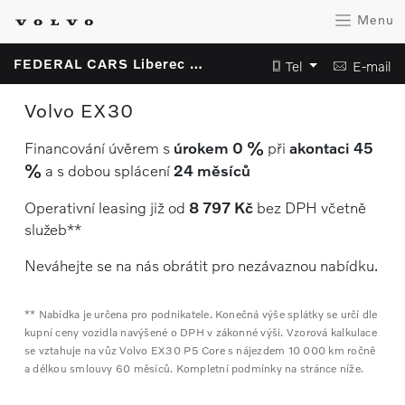
Menu
FEDERAL CARS Liberec s.r.o.
Tel
E-mail
Volvo EX30
Financování úvěrem s
úrokem 0 %
při
akontaci 45
%
a s dobou splácení
24 měsíců
Operativní leasing již od
8 797 Kč
bez DPH včetně
služeb**
Neváhejte se na nás obrátit pro nezávaznou nabídku.
** Nabídka je určena pro podnikatele. Konečná výše splátky se určí dle
kupní ceny vozidla navýšené o DPH v zákonné výši. Vzorová kalkulace
se vztahuje na vůz Volvo EX30 P5 Core s nájezdem 10 000 km ročně
a délkou smlouvy 60 měsíců. Kompletní podmínky na stránce níže.