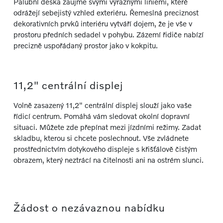
Palubní deska zaujme svými výraznými liniemi, které
odrážejí sebejistý vzhled exteriéru. Řemeslná preciznost
dekorativních prvků interiéru vytváří dojem, že je vše v
prostoru předních sedadel v pohybu. Zázemí řidiče nabízí
precizně uspořádaný prostor jako v kokpitu.
11,2" centrální displej
Volně zasazený 11,2" centrální displej slouží jako vaše
řídicí centrum. Pomáhá vám sledovat okolní dopravní
situaci. Můžete zde přepínat mezi jízdními režimy. Zadat
skladbu, kterou si chcete poslechnout. Vše zvládnete
prostřednictvím dotykového displeje s křišťálově čistým
obrazem, který neztrácí na čitelnosti ani na ostrém slunci.
Žádost o nezávaznou nabídku