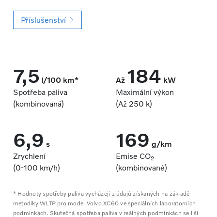
Příslušenství
7,5
184
l/100 km*
Až
kW
Spotřeba paliva
Maximální výkon
(kombinovaná)
(Až 250 k)
6,9
169
s
g/km
Zrychlení
Emise CO
2
(0‑100 km/h)
(kombinované)
* Hodnoty spotřeby paliva vycházejí z údajů získaných na základě
metodiky WLTP pro model Volvo XC60 ve speciálních laboratorních
podmínkách. Skutečná spotřeba paliva v reálných podmínkách se liší