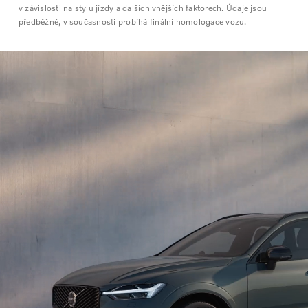
v závislosti na stylu jízdy a dalších vnějších faktorech. Údaje jsou
předběžné, v současnosti probíhá finální homologace vozu.