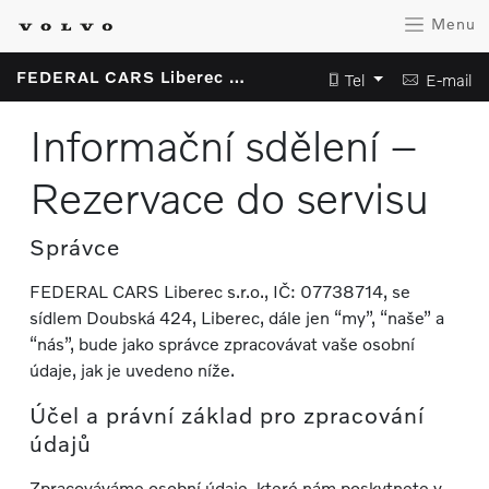
Menu
FEDERAL CARS Liberec s.r.o.
Tel
E-mail
Informační sdělení –
Rezervace do servisu
Správce
FEDERAL CARS Liberec s.r.o., IČ: 07738714, se
sídlem Doubská 424, Liberec, dále jen “my”, “naše” a
“nás”, bude jako správce zpracovávat vaše osobní
údaje, jak je uvedeno níže.
Účel a právní základ pro zpracování
údajů
Zpracováváme osobní údaje, které nám poskytnete v