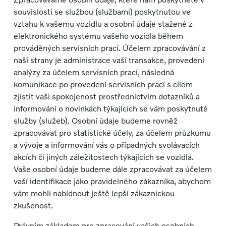
souvislosti se službou (službami) poskytnutou ve
vztahu k vašemu vozidlu a osobní údaje stažené z
elektronického systému vašeho vozidla během
prováděných servisních prací. Účelem zpracovávání z
naší strany je administrace vaší transakce, provedení
analýzy za účelem servisních prací, následná
komunikace po provedení servisních prací s cílem
zjistit vaši spokojenost prostřednictvím dotazníků a
informování o novinkách týkajících se vám poskytnuté
služby (služeb). Osobní údaje budeme rovněž
zpracovávat pro statistické účely, za účelem průzkumu
a vývoje a informování vás o případných svolávacích
akcích či jiných záležitostech týkajících se vozidla.
Vaše osobní údaje budeme dále zpracovávat za účelem
vaší identifikace jako pravidelného zákazníka, abychom
vám mohli nabídnout ještě lepší zákaznickou
zkušenost.
Právním základem pro zpracování vašich osobních